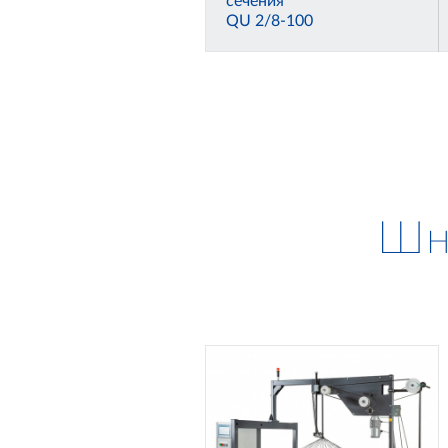
сечения
QU 2/8-100
Шн