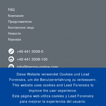
FAQ
Компания
Представители
Контактное лицо
Новости
Карьера
+49 441 3008-0
+49 441 3008-100
info@herzog-online.com
Diese Website verwendet Cookies und Lead
ОТАВАЙТЕСЬ С НАМИ!
Forensics, um die Benutzererfahrung zu verbessern.
Узнайте о нас на YouTube!
This website uses cookies and Lead Forensics to
Смотри в инстаграме!
improve the user experience.
Esta página web utiliza cookies y Lead Forensics
para mejorar la experiencia del usuario.