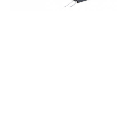
Барабан Ø 1 000 — 1 250 мм
Макс. Ширина укладки 700 мм
Макс. Вес барабана 500 кг
Макс. скорость линии 200 м/ч
Укладка с помощью UHING
Пинольный зажим с фиксатором
Подъем и опускание с помощью рукоятки
Нагруженный весом «танцующий» рычаг для
постоянного натяжения
Для изделий Ø 10 — 65 мм
Опционально: Адаптер для барабана заказчика
Опционально: электрический подъем и
и опускание барабана с помощью двигателя
Рекомендуется для намотки кабелей, шлангов и других
жестких изделий.