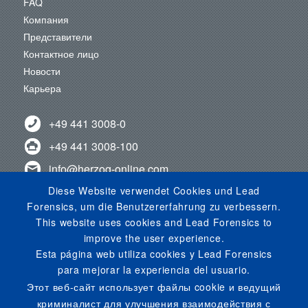
FAQ
Компания
Представители
Контактное лицо
Новости
Карьера
+49 441 3008-0
+49 441 3008-100
info@herzog-online.com
Diese Website verwendet Cookies und Lead
ОТАВАЙТЕСЬ С НАМИ!
Forensics, um die Benutzererfahrung zu verbessern.
Узнайте о нас на YouTube!
This website uses cookies and Lead Forensics to
Смотри в инстаграме!
improve the user experience.
Esta página web utiliza cookies y Lead Forensics
para mejorar la experiencia del usuario.
Этот веб-сайт использует файлы cookie и ведущий
криминалист для улучшения взаимодействия с