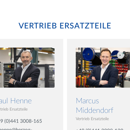
VERTRIEB ERSATZTEILE
aul Henne
Marcus
Middendorf
trieb Ersatzteile
Vertrieb Ersatzteile
9 (0)441 3008-165
henne@herzog-