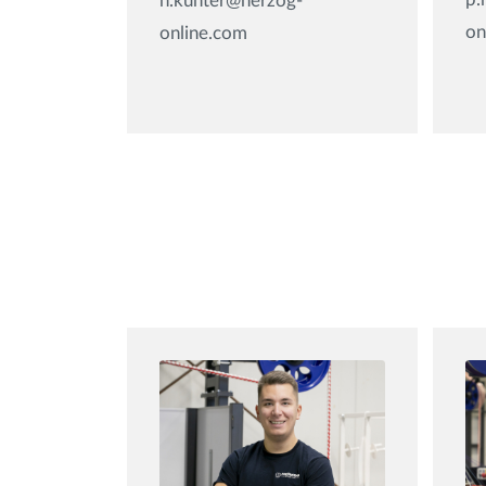
h.kunter@herzog-
on
online.com