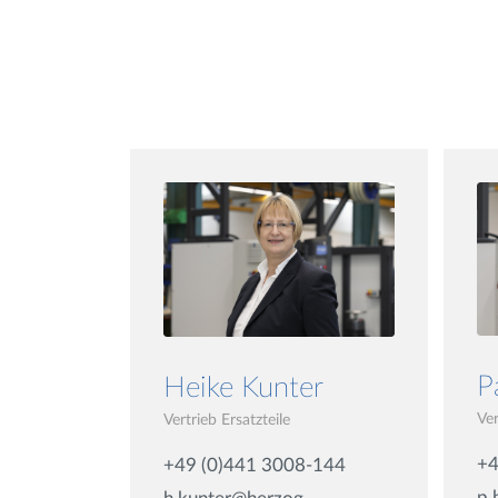
P
Heike Kunter
Ver
Vertrieb Ersatzteile
+4
+49 (0)441 3008-144
p.