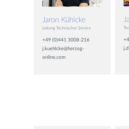
J
Jaron Kühlcke
Te
Leitung Technischer Service
+4
+49 (0)441 3008-216
j.
j.kuehlcke@herzog-
online.com