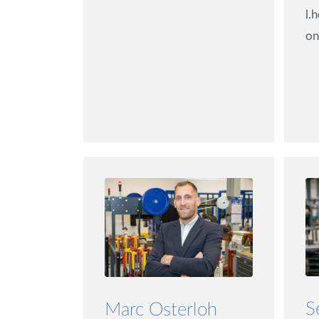
l.
on
S
Marc Osterloh