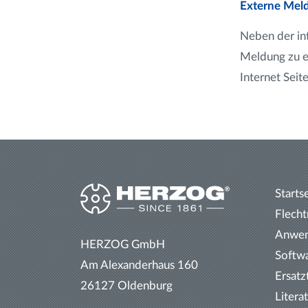
Externe Meld
Neben der in
Meldung zu e
Internet Seit
Starts
Flech
Anwe
HERZOG GmbH
Softw
Am Alexanderhaus 160
Ersatz
26127 Oldenburg
Litera