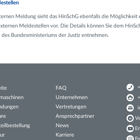
estellen
ternen Meldung sieht das HinSchG ebenfalls die Möglichkeit 
xternen Meldestellen vor. Die Details können Sie dem HinSc
e des Bundesministeriums der Justiz entnehmen.
eite
FAQ
tmaschinen
Unternehmen
ndungen
Vertretungen
are
Ansprechpartner
Ve
teil­bestellung
News
En
tur
Karriere
Fo