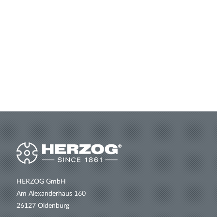
Elektrisch angesteuerte Scholleneinheit
Zentralschmierung
Klöppelschutz, Schutzzaun oder Kabine
Empfohlen für die Herstellung von Drahtgeflechten mit Ø 10
– 80 mm.
HERZOG GmbH
Am Alexanderhaus 160
26127 Oldenburg