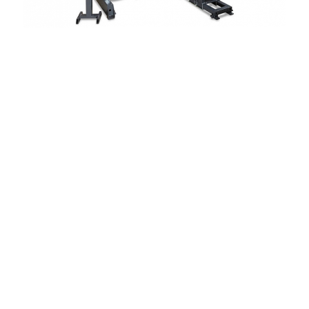
Horizontale Abzugsrichtung
256 Klöppel
Spule 40 x 27 mm = 28,5 ccm
Geschwindigkeit: 70 – 220 U. p. M.
Austauschbare Flügelradeinsätze
SPS Steuerung zur Einstellung
der Geflechtsparameter
Speziell behandelte Bauteile
für die Verarbeitung von Drähten
Stufenlose Drehzahlregelung
Elektrisch angesteuerte Lineareinheit
als Abzugssystem
Drahtbruchüberwachung
Manuell verfahrbare
Flechtschollenaufnahme
auf separatem Gestell
Optional erhältlich:
Roboter oder Abzugsscheiben
von Ø 313 mm – Ø 1.000 mm