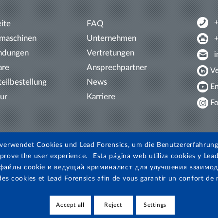
eite
FAQ
tmaschinen
Unternehmen
ndungen
Vertretungen
are
Ansprechpartner
Ve
teil­bestellung
News
En
tur
Karriere
Fo
verwendet Cookies und Lead Forensics, um die Benutzererfahrung
prove the user experience.
Esta página web utiliza cookies y Lead
 файлы cookie и ведущий криминалист для улучшения взаимод
 des cookies et Lead Forensics afin de vous garantir un confort de 
Accept all
Reject
Settings
AGB ·
Impressum
·
Datenschutz
·
Hinweisgeberschutz