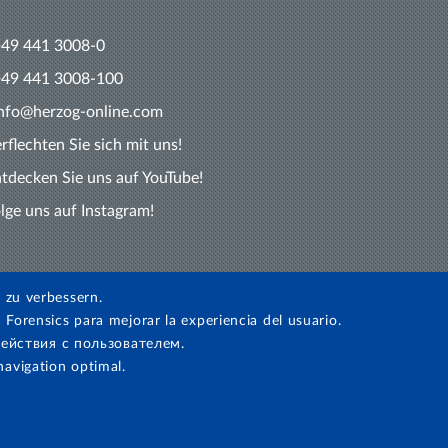
+49 441 3008-0
+49 441 3008-100
info@herzog-online.com
rflechten Sie sich mit uns!
tdecken Sie uns auf YouTube!
lge uns auf Instagram!
 zu verbessern.
 Forensics para mejorar la experiencia del usuario.
ействия с пользователем.
navigation optimal.