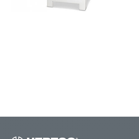
Pour bobines volume 80, 100 et 120
Fixation facile des bobines
grâce aux ressorts à ballons
Enlèvement facile des fils
grâce aux barres mobiles du dispositif aspe
Disponible en option :
exécution 12 ou 16 broches
Disponible en option :
RAW pour bobines volume 140 et 160
Pour un déroulement de restes de fils sur bobines de tressage
ne nécessitant aucun outil.