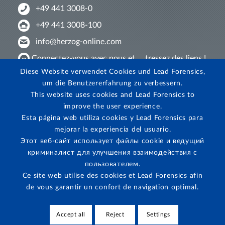
+49 441 3008-0
+49 441 3008-100
info@herzog-online.com
Connectez-vous avec nous et ... tressez des liens !
Diese Website verwendet Cookies und Lead Forensics,
Venez nous découvrir sur YouTube !
um die Benutzererfahrung zu verbessern.
Regardez sur Instagram!
This website uses cookies and Lead Forensics to
improve the user experience.
Esta página web utiliza cookies y Lead Forensics para
mejorar la experiencia del usuario.
Этот веб-сайт использует файлы cookie и ведущий
криминалист для улучшения взаимодействия с
пользователем.
Ce site web utilise des cookies et Lead Forensics afin
de vous garantir un confort de navigation optimal.
CGV
·
Mentions légales
·
Protection des données
·
Protection des
Accept all
Reject
Settings
dénonciateurs