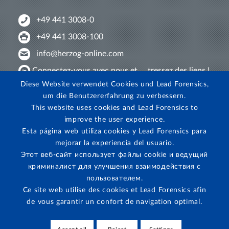
+49 441 3008-0
+49 441 3008-100
info@herzog-online.com
Connectez-vous avec nous et ... tressez des liens !
Diese Website verwendet Cookies und Lead Forensics,
Venez nous découvrir sur YouTube !
um die Benutzererfahrung zu verbessern.
Regardez sur Instagram!
This website uses cookies and Lead Forensics to
improve the user experience.
Esta página web utiliza cookies y Lead Forensics para
mejorar la experiencia del usuario.
Этот веб-сайт использует файлы cookie и ведущий
криминалист для улучшения взаимодействия с
пользователем.
Ce site web utilise des cookies et Lead Forensics afin
de vous garantir un confort de navigation optimal.
CGV
·
Mentions légales
·
Protection des données
·
Protection des